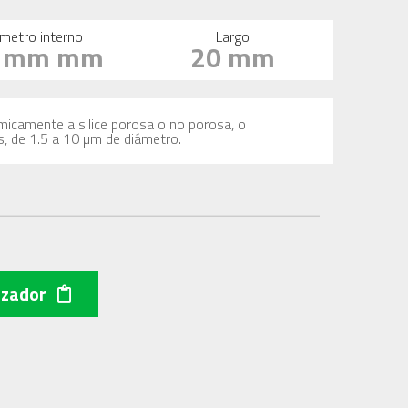
metro interno
Largo
1 mm mm
20 mm
imicamente a silice porosa o no porosa, o
s, de 1.5 a 10 µm de diámetro.
izador