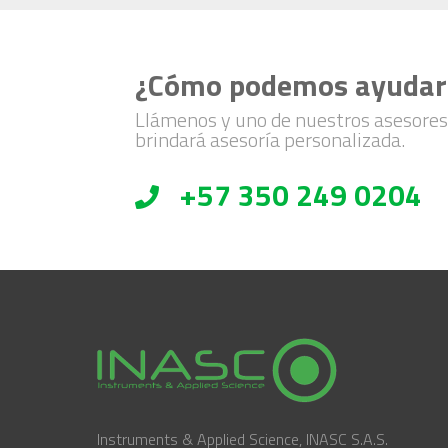
¿Cómo podemos ayudar
Llámenos y uno de nuestros asesores
brindará asesoría personalizada.
+57 350 249 0204
Instruments & Applied Science, INASC S.A.S.