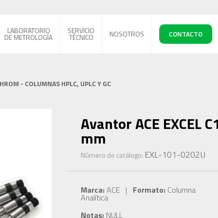
LABORATORIO
SERVICIO
NOSOTROS
CONTACTO
DE METROLOGÍA
TÉCNICO
CHROM - COLUMNAS HPLC, UPLC Y GC
Avantor ACE EXCEL C1
mm
EXL-101-0202U
Número de catálogo:
Marca:
ACE |
Formato:
Columna
Analítica
Notas:
NULL