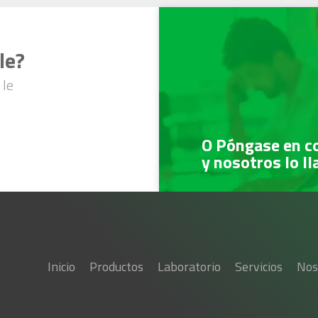
le?
 le
O Póngase en c
y nosotros lo l
Inicio
Productos
Laboratorio
Servicios
Nos