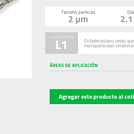
Tamaño particula
Diá
2 µm
2.
CLASIFICACIÓN
L1
Octadecilsilano unido qu
microparticulas ceramica
ÁREAS DE APLICACIÓN
Agregar este producto
al cot