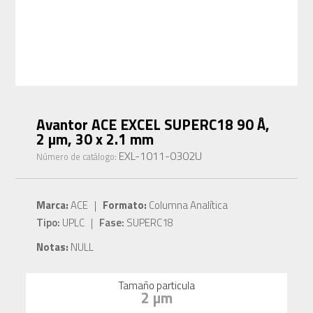
Avantor ACE EXCEL SUPERC18 90 Å,
2 µm, 30 x 2.1 mm
EXL-1011-0302U
Número de catálogo:
Marca:
ACE |
Formato:
Columna Analítica
Tipo:
UPLC |
Fase:
SUPERC18
Notas:
NULL
Tamaño particula
2 µm