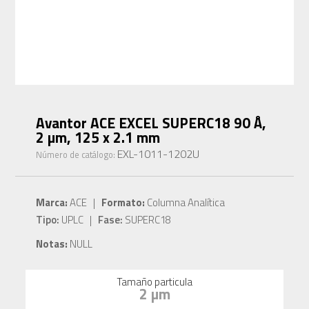
Avantor ACE EXCEL SUPERC18 90 Å,
2 µm, 125 x 2.1 mm
EXL-1011-1202U
Número de catálogo:
Marca:
ACE |
Formato:
Columna Analítica
Tipo:
UPLC |
Fase:
SUPERC18
Notas:
NULL
Tamaño particula
2 µm