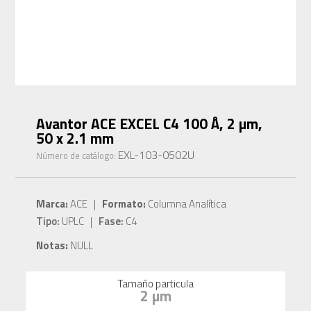
Avantor ACE EXCEL C4 100 Å, 2 µm,
50 x 2.1 mm
EXL-103-0502U
Número de catálogo:
Marca:
ACE |
Formato:
Columna Analítica
Tipo:
UPLC |
Fase:
C4
Notas:
NULL
Tamaño particula
2 µm