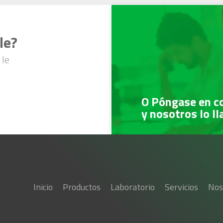
le?
 le
O Póngase en c
y nosotros lo l
Inicio
Productos
Laboratorio
Servicios
Nos