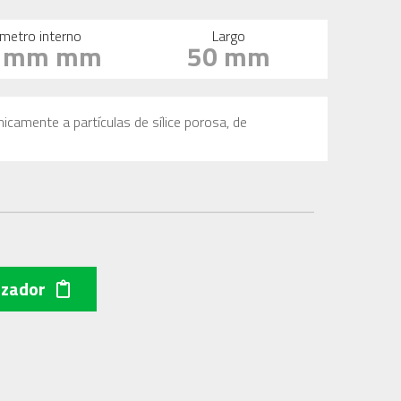
metro interno
Largo
6 mm mm
50 mm
icamente a partículas de sílice porosa, de
izador