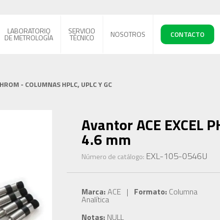
LABORATORIO
SERVICIO
NOSOTROS
CONTACTO
DE METROLOGÍA
TÉCNICO
CHROM - COLUMNAS HPLC, UPLC Y GC
Avantor ACE EXCEL P
4.6 mm
EXL-105-0546U
Número de catálogo:
Marca:
ACE |
Formato:
Columna
Analítica
Notas:
NULL