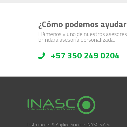
¿Cómo podemos ayudar
Llámenos y uno de nuestros asesores
brindará asesoría personalizada.
+57 350 249 0204
Instruments & Applied Science, INASC S.A.S.