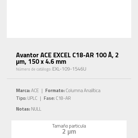
Avantor ACE EXCEL C18-AR 100 Å, 2
µm, 150 x 4.6 mm
EXL-109-1546U
Número de catálogo:
Marca:
ACE |
Formato:
Columna Analítica
Tipo:
UPLC |
Fase:
C18-AR
Notas:
NULL
Tamaño particula
2 µm