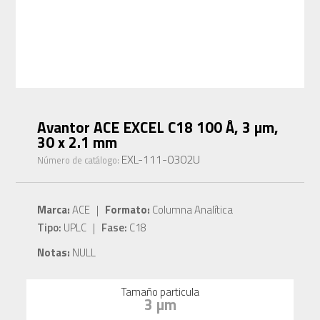
Avantor ACE EXCEL C18 100 Å, 3 µm,
30 x 2.1 mm
EXL-111-0302U
Número de catálogo:
Marca:
ACE |
Formato:
Columna Analítica
Tipo:
UPLC |
Fase:
C18
Notas:
NULL
Tamaño particula
3 µm