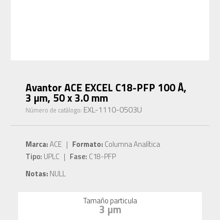
Avantor ACE EXCEL C18-PFP 100 Å,
3 µm, 50 x 3.0 mm
EXL-1110-0503U
Número de catálogo:
Marca:
ACE |
Formato:
Columna Analítica
Tipo:
UPLC |
Fase:
C18-PFP
Notas:
NULL
Tamaño particula
3 µm