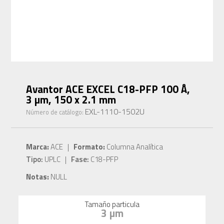
Avantor ACE EXCEL C18-PFP 100 Å,
3 µm, 150 x 2.1 mm
EXL-1110-1502U
Número de catálogo:
Marca:
ACE |
Formato:
Columna Analítica
Tipo:
UPLC |
Fase:
C18-PFP
Notas:
NULL
Tamaño particula
3 µm