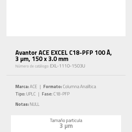
Avantor ACE EXCEL C18-PFP 100 Å,
3 µm, 150 x 3.0 mm
EXL-1110-1503U
Número de catálogo:
Marca:
ACE |
Formato:
Columna Analítica
Tipo:
UPLC |
Fase:
C18-PFP
Notas:
NULL
Tamaño particula
3 µm