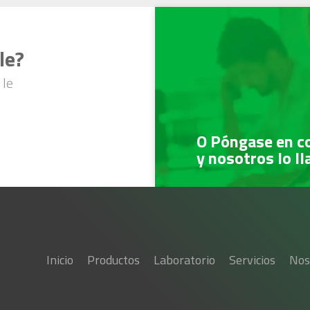
le?
 le
O Póngase en c
y nosotros lo l
Inicio
Productos
Laboratorio
Servicios
Nos