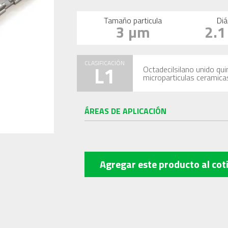
Tamaño particula
Diá
3 µm
2.
CLASIFICACIÓN
L1
Octadecilsilano unido qu
microparticulas ceramica
ÁREAS DE APLICACIÓN
Agregar este producto
al cot