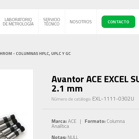
LABORATORIO
SERVICIO
NOSOTROS
CONTACTO
DE METROLOGÍA
TÉCNICO
CHROM - COLUMNAS HPLC, UPLC Y GC
Avantor ACE EXCEL S
2.1 mm
EXL-1111-0302U
Número de catálogo:
Marca:
ACE |
Formato:
Columna
Analítica
Notas:
NULL