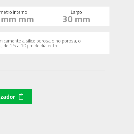
metro interno
Largo
1 mm mm
30 mm
imicamente a silice porosa o no porosa, o
s, de 1.5 a 10 µm de diámetro.
izador