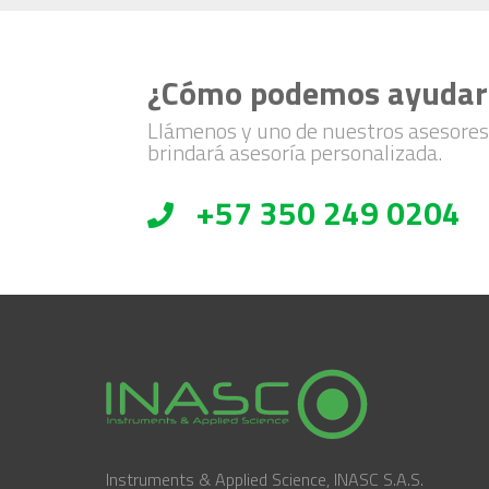
¿Cómo podemos ayudar
Llámenos y uno de nuestros asesores
brindará asesoría personalizada.
+57 350 249 0204
Instruments & Applied Science, INASC S.A.S.