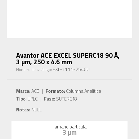
Avantor ACE EXCEL SUPERC18 90 Å,
3 µm, 250 x 4.6 mm
EXL-1111-2546U
Número de catálogo:
Marca:
ACE |
Formato:
Columna Analítica
Tipo:
UPLC |
Fase:
SUPERC18
Notas:
NULL
Tamaño particula
3 µm