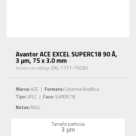
Avantor ACE EXCEL SUPERC18 90 Å,
3 µm, 75 x 3.0 mm
EXL-1111-7503U
Número de catálogo:
Marca:
ACE |
Formato:
Columna Analítica
Tipo:
UPLC |
Fase:
SUPERC18
Notas:
NULL
Tamaño particula
3 µm