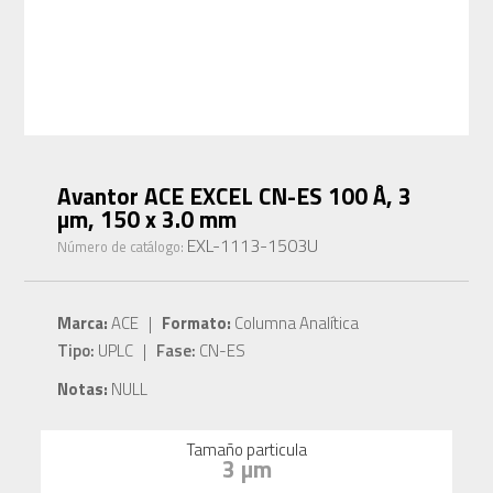
Avantor ACE EXCEL CN-ES 100 Å, 3
µm, 150 x 3.0 mm
EXL-1113-1503U
Número de catálogo:
Marca:
ACE |
Formato:
Columna Analítica
Tipo:
UPLC |
Fase:
CN-ES
Notas:
NULL
Tamaño particula
3 µm