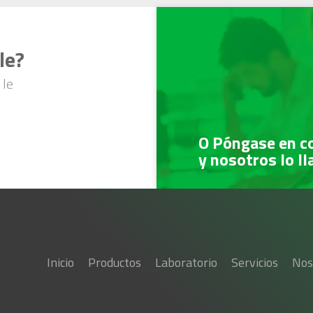
le?
 le
O Póngase en c
y nosotros lo l
Inicio
Productos
Laboratorio
Servicios
Nos