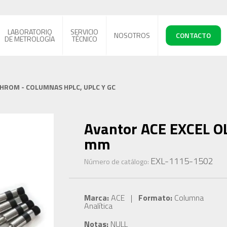
LABORATORIO
SERVICIO
NOSOTROS
CONTACTO
DE METROLOGÍA
TÉCNICO
CHROM - COLUMNAS HPLC, UPLC Y GC
Avantor ACE EXCEL OL
mm
EXL-1115-1502
Número de catálogo:
Marca:
ACE |
Formato:
Columna
Analítica
Notas:
NULL