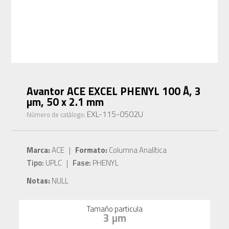
Avantor ACE EXCEL PHENYL 100 Å, 3
µm, 50 x 2.1 mm
EXL-115-0502U
Número de catálogo:
Marca:
ACE |
Formato:
Columna Analítica
Tipo:
UPLC |
Fase:
PHENYL
Notas:
NULL
Tamaño particula
3 µm