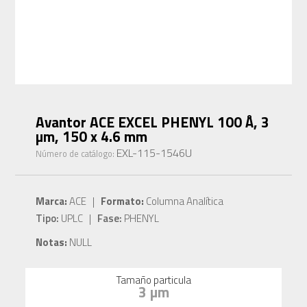
Avantor ACE EXCEL PHENYL 100 Å, 3
µm, 150 x 4.6 mm
EXL-115-1546U
Número de catálogo:
Marca:
ACE |
Formato:
Columna Analítica
Tipo:
UPLC |
Fase:
PHENYL
Notas:
NULL
Tamaño particula
3 µm