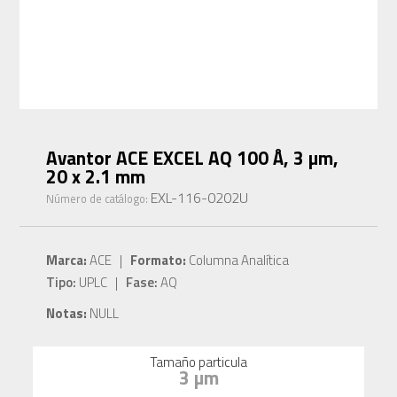
Avantor ACE EXCEL AQ 100 Å, 3 µm,
20 x 2.1 mm
EXL-116-0202U
Número de catálogo:
Marca:
ACE |
Formato:
Columna Analítica
Tipo:
UPLC |
Fase:
AQ
Notas:
NULL
Tamaño particula
3 µm