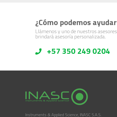
¿Cómo podemos ayudar
Llámenos y uno de nuestros asesores
brindará asesoría personalizada.
+57 350 249 0204
Instruments & Applied Science, INASC S.A.S.