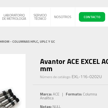
LABORATORIO
SERVICIO
NOSOTROS
CONTACTO
DE METROLOGÍA
TÉCNICO
CHROM - COLUMNAS HPLC, UPLC Y GC
Avantor ACE EXCEL AQ
mm
EXL-116-0202U
Número de catálogo:
Marca:
ACE |
Formato:
Columna
Analítica
Notas:
NULL