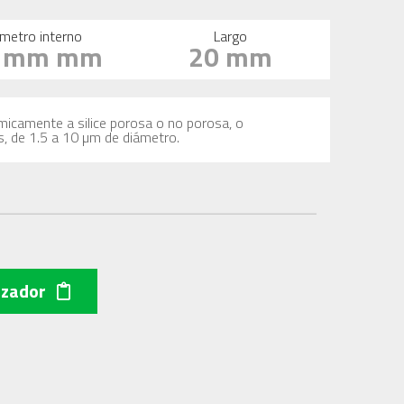
metro interno
Largo
1 mm mm
20 mm
imicamente a silice porosa o no porosa, o
s, de 1.5 a 10 µm de diámetro.
izador