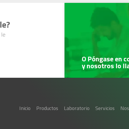
le?
 le
O Póngase en c
y nosotros lo l
Inicio
Productos
Laboratorio
Servicios
Nos