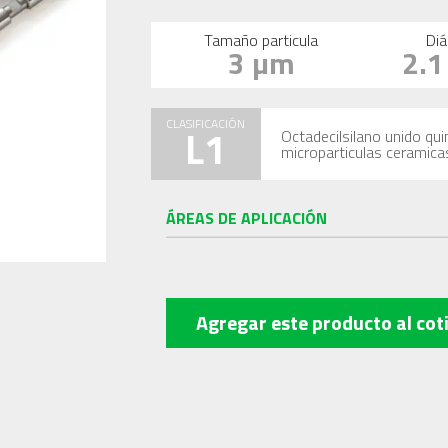
Tamaño particula
Diá
3 µm
2.
CLASIFICACIÓN
L1
Octadecilsilano unido qu
microparticulas ceramica
ÁREAS DE APLICACIÓN
Agregar este producto
al cot