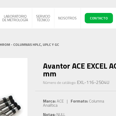
LABORATORIO
SERVICIO
NOSOTROS
CONTACTO
DE METROLOGÍA
TÉCNICO
CHROM - COLUMNAS HPLC, UPLC Y GC
Avantor ACE EXCEL AQ
mm
EXL-116-2504U
Número de catálogo:
Marca:
ACE |
Formato:
Columna
Analítica
Notas:
NULL