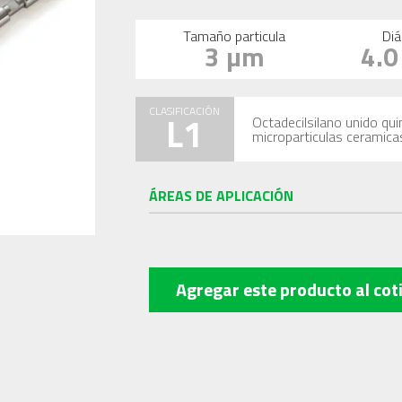
Tamaño particula
Diá
3 µm
4.
CLASIFICACIÓN
L1
Octadecilsilano unido qu
microparticulas ceramica
ÁREAS DE APLICACIÓN
Agregar este producto
al cot