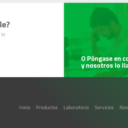
le?
 le
O Póngase en c
y nosotros lo l
Inicio
Productos
Laboratorio
Servicios
Nos