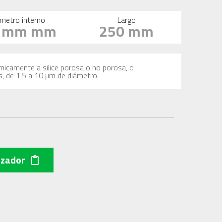
metro interno
Largo
0 mm mm
250 mm
imicamente a silice porosa o no porosa, o
s, de 1.5 a 10 µm de diámetro.
izador