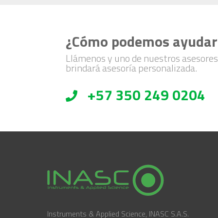
¿Cómo podemos ayudar
Llámenos y uno de nuestros asesores
brindará asesoría personalizada.
+57 350 249 0204
Instruments & Applied Science, INASC S.A.S.