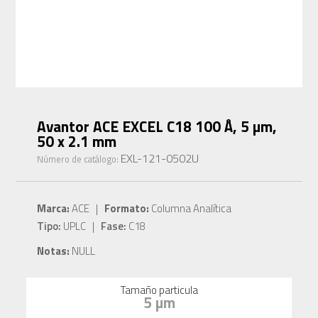
Avantor ACE EXCEL C18 100 Å, 5 µm,
50 x 2.1 mm
EXL-121-0502U
Número de catálogo:
Marca:
ACE |
Formato:
Columna Analítica
Tipo:
UPLC |
Fase:
C18
Notas:
NULL
Tamaño particula
5 µm