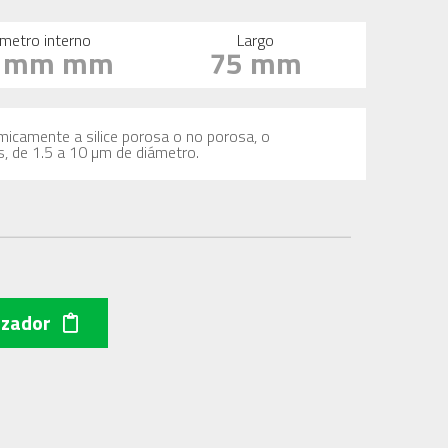
metro interno
Largo
6 mm mm
75 mm
imicamente a silice porosa o no porosa, o
s, de 1.5 a 10 µm de diámetro.
izador