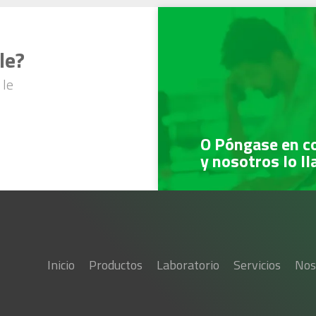
le?
 le
O Póngase en c
y nosotros lo l
Inicio
Productos
Laboratorio
Servicios
Nos