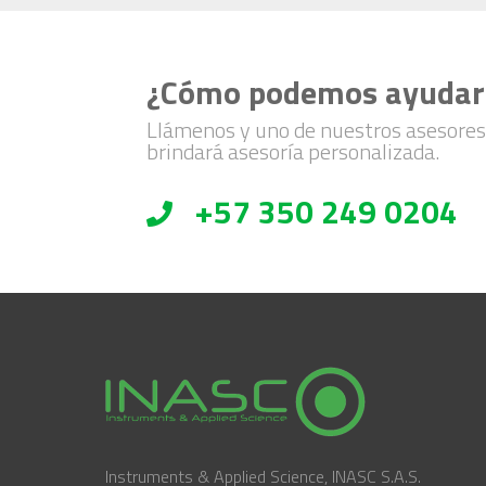
¿Cómo podemos ayudar
Llámenos y uno de nuestros asesores
brindará asesoría personalizada.
+57 350 249 0204
Instruments & Applied Science, INASC S.A.S.