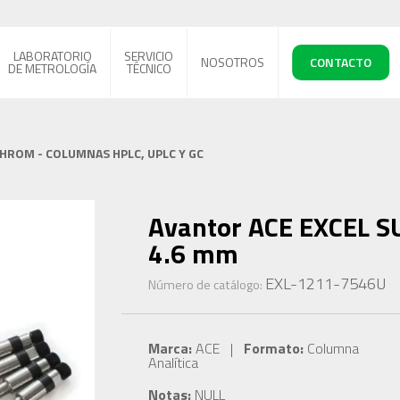
LABORATORIO
SERVICIO
NOSOTROS
CONTACTO
DE METROLOGÍA
TÉCNICO
CHROM - COLUMNAS HPLC, UPLC Y GC
Avantor ACE EXCEL S
4.6 mm
EXL-1211-7546U
Número de catálogo:
Marca:
ACE |
Formato:
Columna
Analítica
Notas:
NULL