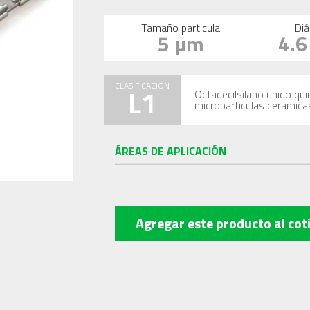
Tamaño particula
Diá
5 µm
4.
CLASIFICACIÓN
L1
Octadecilsilano unido qu
microparticulas ceramica
ÁREAS DE APLICACIÓN
Agregar este producto
al cot