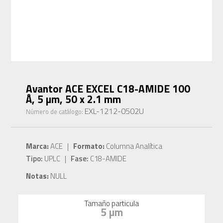
Avantor ACE EXCEL C18-AMIDE 100
Å, 5 µm, 50 x 2.1 mm
EXL-1212-0502U
Número de catálogo:
Marca:
ACE |
Formato:
Columna Analítica
Tipo:
UPLC |
Fase:
C18-AMIDE
Notas:
NULL
Tamaño particula
5 µm