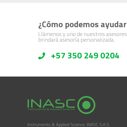
¿Cómo podemos ayudar
Llámenos y uno de nuestros asesores
brindará asesoría personalizada.
+57 350 249 0204
Instruments & Applied Science, INASC S.A.S.