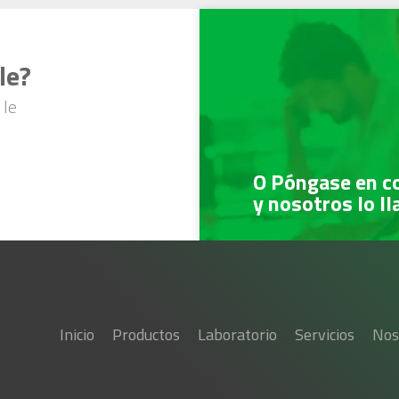
le?
 le
O Póngase en c
y nosotros lo l
Inicio
Productos
Laboratorio
Servicios
Nos