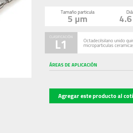
Tamaño particula
Diá
5 µm
4.
CLASIFICACIÓN
L1
Octadecilsilano unido qu
microparticulas ceramica
ÁREAS DE APLICACIÓN
Agregar este producto
al cot