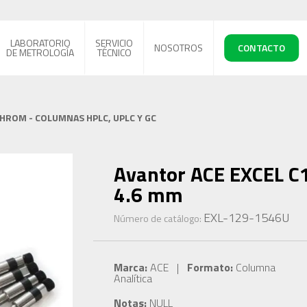
LABORATORIO
SERVICIO
NOSOTROS
CONTACTO
DE METROLOGÍA
TÉCNICO
CHROM - COLUMNAS HPLC, UPLC Y GC
Avantor ACE EXCEL C
4.6 mm
EXL-129-1546U
Número de catálogo:
Marca:
ACE |
Formato:
Columna
Analítica
Notas:
NULL