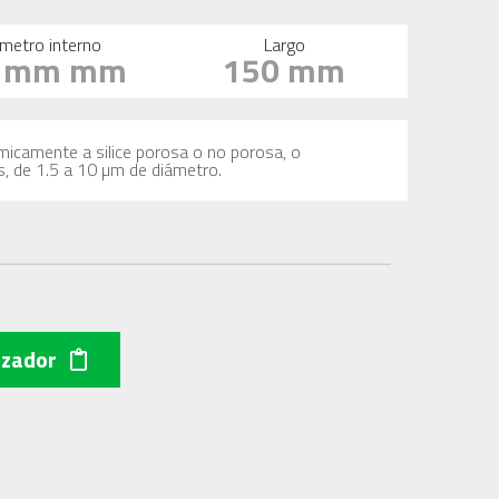
metro interno
Largo
6 mm mm
150 mm
imicamente a silice porosa o no porosa, o
s, de 1.5 a 10 µm de diámetro.
izador