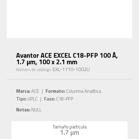
Avantor ACE EXCEL C18-PFP 100 Å,
1.7 µm, 100 x 2.1 mm
EXL-1710-1002U
Número de catálogo:
Marca:
ACE |
Formato:
Columna Analítica
Tipo:
UPLC |
Fase:
C18-PFP
Notas:
NULL
Tamaño particula
1.7 µm