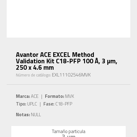
Avantor ACE EXCEL Method
Validation Kit C18-PFP 100 Å, 3 µm,
250 x 4.6 mm
EXL11102546MVK
Número de catálogo:
Marca:
ACE |
Formato:
MVK
Tipo:
UPLC |
Fase:
C18-PFP
Notas:
NULL
Tamaño particula
3 µm