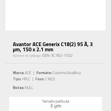
Avantor ACE Generix C18(2) 95 Å, 3
µm, 150 x 2.1 mm
GEN-3C182-1502
Número de catálogo:
Marca:
ACE |
Formato:
Columna Analítica
Tipo:
HPLC |
Fase:
C18(2)
Notas:
NULL
Tamaño particula
3 µm