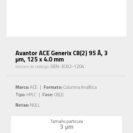
Avantor ACE Generix C8(2) 95 Å, 3
µm, 125 x 4.0 mm
GEN-3C82-1204
Número de catálogo:
Marca:
ACE |
Formato:
Columna Analítica
Tipo:
HPLC |
Fase:
C8(2)
Notas:
NULL
Tamaño particula
3 µm