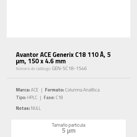
Avantor ACE Generix C18 110 Å, 5
µm, 150 x 4.6 mm
GEN-5C18-1546
Número de catálogo:
Marca:
ACE |
Formato:
Columna Analítica
Tipo:
HPLC |
Fase:
C18
Notas:
NULL
Tamaño particula
5 µm