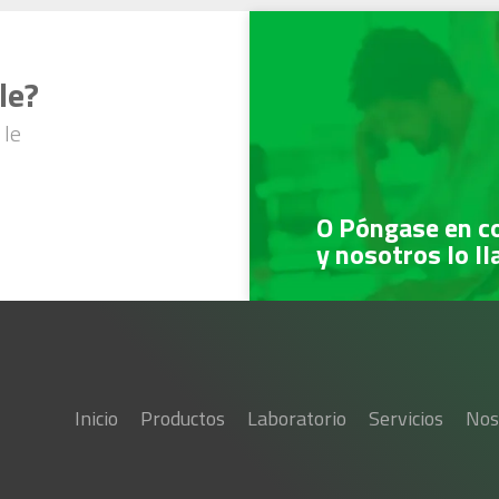
le?
 le
O Póngase en c
y nosotros lo l
Inicio
Productos
Laboratorio
Servicios
Nos