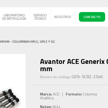
LABORATORIO
SERVICIO
NOSOTROS
CONTACTO
DE METROLOGÍA
TÉCNICO
CHROM - COLUMNAS HPLC, UPLC Y GC
Avantor ACE Generix C
mm
GEN-5C82-2546
Número de catálogo:
Marca:
ACE |
Formato:
Columna
Analítica
Notas:
NULL