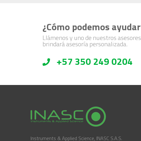
¿Cómo podemos ayudar
Llámenos y uno de nuestros asesores
brindará asesoría personalizada.
+57 350 249 0204
Instruments & Applied Science, INASC S.A.S.