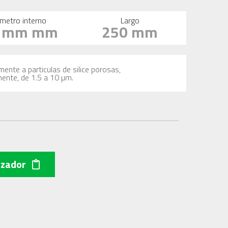
metro interno
Largo
6 mm mm
250 mm
mente a particulas de silice porosas,
mente, de 1.5 a 10 µm.
izador