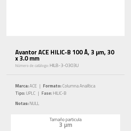
Avantor ACE HILIC-B 100 Å, 3 µm, 30
x 3.0 mm
HILB-3-0303U
Número de catálogo:
Marca:
ACE |
Formato:
Columna Analítica
Tipo:
UPLC |
Fase:
HILIC-B
Notas:
NULL
Tamaño particula
3 µm