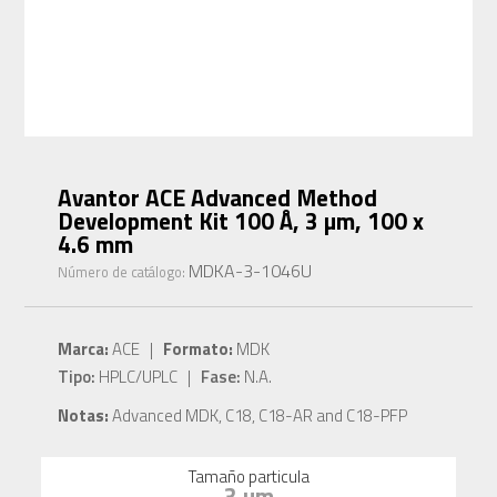
Avantor ACE Advanced Method
Development Kit 100 Å, 3 µm, 100 x
4.6 mm
MDKA-3-1046U
Número de catálogo:
Marca:
ACE |
Formato:
MDK
Tipo:
HPLC/UPLC |
Fase:
N.A.
Notas:
Advanced MDK, C18, C18-AR and C18-PFP
Tamaño particula
3 µm