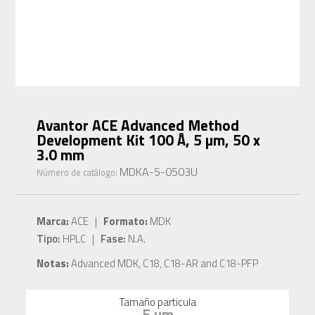
Avantor ACE Advanced Method
Development Kit 100 Å, 5 µm, 50 x
3.0 mm
MDKA-5-0503U
Número de catálogo:
Marca:
ACE |
Formato:
MDK
Tipo:
HPLC |
Fase:
N.A.
Notas:
Advanced MDK, C18, C18-AR and C18-PFP
Tamaño particula
5 µm