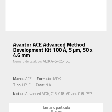
Avantor ACE Advanced Method
Development Kit 100 Å, 5 µm, 50 x
4.6 mm
MDKA-5-0546U
Número de catálogo:
Marca:
ACE |
Formato:
MDK
Tipo:
HPLC |
Fase:
N.A.
Notas:
Advanced MDK, C18, C18-AR and C18-PFP
Tamaño particula
5 µm