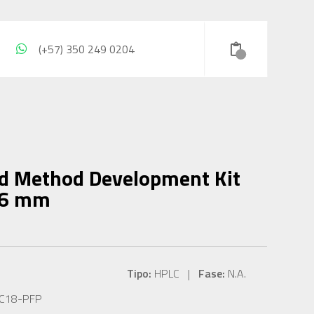
(+57) 350 249 0204
d Method Development Kit
4.6 mm
Tipo:
HPLC |
Fase:
N.A.
 C18-PFP