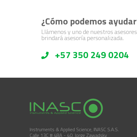
¿Cómo podemos ayudar
Llámenos y uno de nuestros asesores
brindará asesoría personalizada.
+57 350 249 0204
Instruments & Applied Science, INASC S.A.S.
Calle 13C # 48A - 40, Jorge Zawadsky