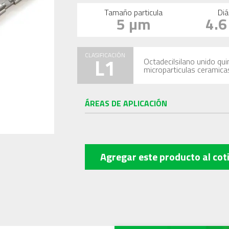
Tamaño particula
Diá
5 µm
4.
CLASIFICACIÓN
L1
Octadecilsilano unido qu
microparticulas ceramica
ÁREAS DE APLICACIÓN
Agregar este producto
al cot