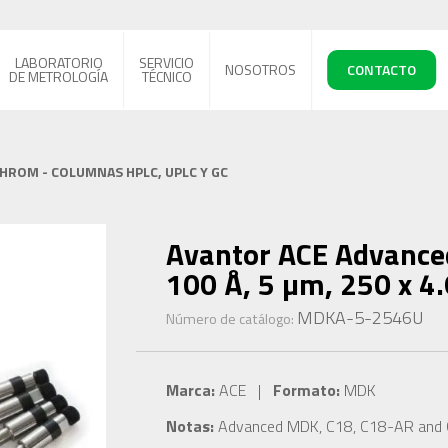
LABORATORIO
SERVICIO
NOSOTROS
CONTACTO
DE METROLOGÍA
TÉCNICO
CHROM - COLUMNAS HPLC, UPLC Y GC
Avantor ACE Advance
100 Å, 5 µm, 250 x 
MDKA-5-2546U
Número de catálogo:
Marca:
ACE |
Formato:
MDK
Notas:
Advanced MDK, C18, C18-AR and