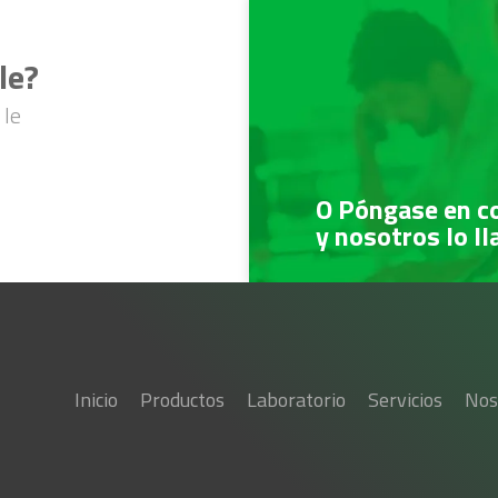
le?
 le
O Póngase en c
y nosotros lo l
Inicio
Productos
Laboratorio
Servicios
Nos