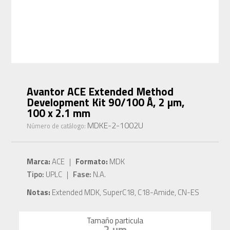
Avantor ACE Extended Method
Development Kit 90/100 Å, 2 µm,
100 x 2.1 mm
MDKE-2-1002U
Número de catálogo:
Marca:
ACE |
Formato:
MDK
Tipo:
UPLC |
Fase:
N.A.
Notas:
Extended MDK, SuperC18, C18-Amide, CN-ES
Tamaño particula
2 µm