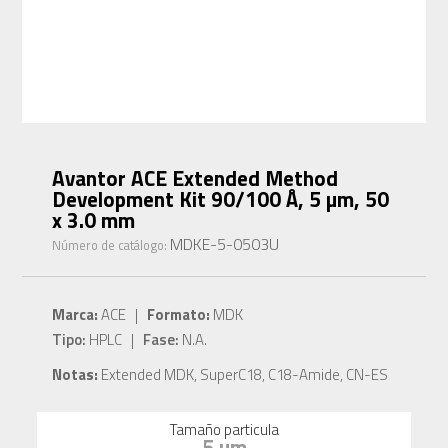
Avantor ACE Extended Method
Development Kit 90/100 Å, 5 µm, 50
x 3.0 mm
MDKE-5-0503U
Número de catálogo:
Marca:
ACE |
Formato:
MDK
Tipo:
HPLC |
Fase:
N.A.
Notas:
Extended MDK, SuperC18, C18-Amide, CN-ES
Tamaño particula
5 µm