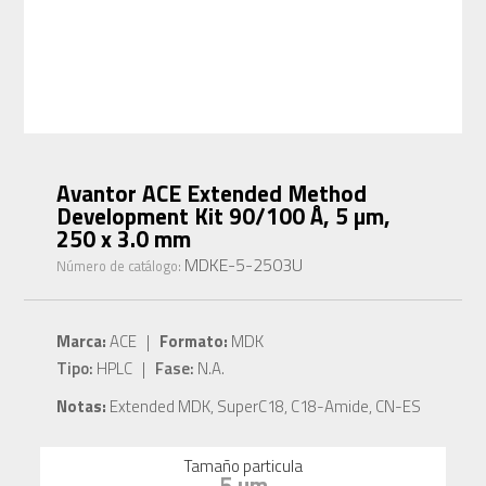
Avantor ACE Extended Method
Development Kit 90/100 Å, 5 µm,
250 x 3.0 mm
MDKE-5-2503U
Número de catálogo:
Marca:
ACE |
Formato:
MDK
Tipo:
HPLC |
Fase:
N.A.
Notas:
Extended MDK, SuperC18, C18-Amide, CN-ES
Tamaño particula
5 µm