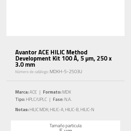
Avantor ACE HILIC Method
Development Kit 100 Å, 5 µm, 250 x
3.0 mm
MDKH-5-2503U
Número de catálogo:
Marca:
ACE |
Formato:
MDK
Tipo:
HPLC/UPLC |
Fase:
N.A.
Notas:
HILIC MDK; HILIC-A, HILIC-B, HILIC-N
Tamaño particula
5 µm