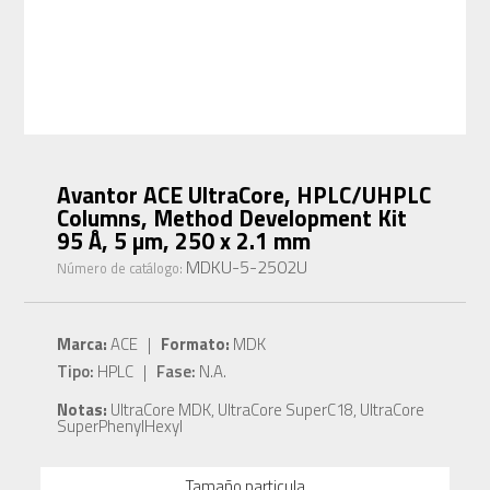
Avantor ACE UltraCore, HPLC/UHPLC
Columns, Method Development Kit
95 Å, 5 µm, 250 x 2.1 mm
MDKU-5-2502U
Número de catálogo:
Marca:
ACE |
Formato:
MDK
Tipo:
HPLC |
Fase:
N.A.
Notas:
UltraCore MDK, UltraCore SuperC18, UltraCore
SuperPhenylHexyl
Tamaño particula