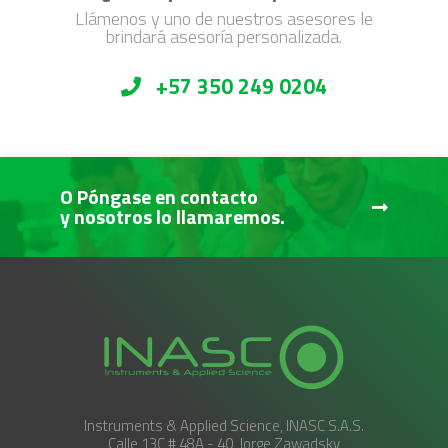
Llámenos y uno de nuestros asesores le
brindará asesoría personalizada.
+57 350 249 0204
O Póngase en contacto
y nosotros lo llamaremos.
Instruments & Applied Science, INASC S.A.S.
Calle 13C # 48A - 40, Jorge Zawadsky