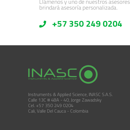
Llámenos y uno de nuestros asesores
brindará asesoría personalizada.
+57 350 249 0204
Instruments & Applied Science, INASC S.A.S.
Calle 13C # 48A - 40, Jorge Zawadsky
Cel. +57 350 249 0204
Cali, Valle Del Cauca - Colombia