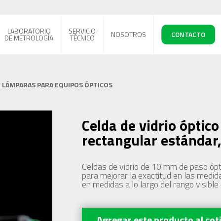
LABORATORIO
SERVICIO
NOSOTROS
CONTACTO
DE METROLOGÍA
TÉCNICO
Y LÁMPARAS PARA EQUIPOS ÓPTICOS
Celda de vidrio óptico
rectangular estánda
Celdas de vidrio de 10 mm de paso ópt
para mejorar la exactitud en las medid
en medidas a lo largo del rango visible
Agregar este producto
al cot