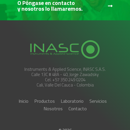
O Póngase en contacto
y nosotros lo llamaremos.
Instruments & Applied Science, INASC S.A.S.
Calle 13C # 48A - 40, Jorge Zawadsky
Cel. +57 350 249 0204
Cali, Valle Del Cauca - Colombia
Inicio
Productos
Laboratorio
Servicios
Nosotros
Contacto