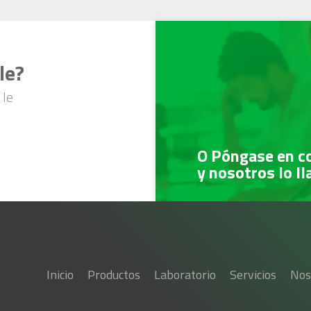
le?
 le
O Póngase en c
y nosotros lo l
Inicio
Productos
Laboratorio
Servicios
Nos