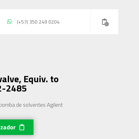
(+57) 350 249 0204
valve, Equiv. to
2-2485
 bomba de solventes Agilent
izador