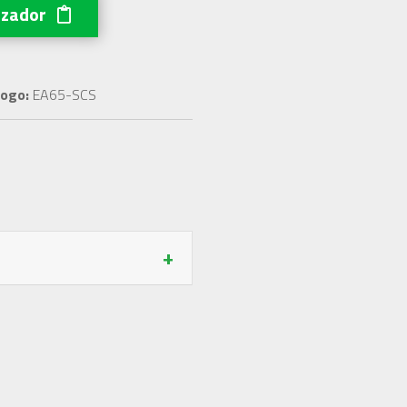
izador
ogo:
EA65-SCS
+