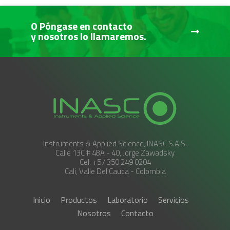
O Póngase en contacto
y nosotros lo llamaremos.
Instruments & Applied Science, INASC S.A.S.
Calle 13C # 48A - 40, Jorge Zawadsky
Cel. +57 350 249 0204
Cali, Valle Del Cauca - Colombia
Inicio
Productos
Laboratorio
Servicios
Nosotros
Contacto