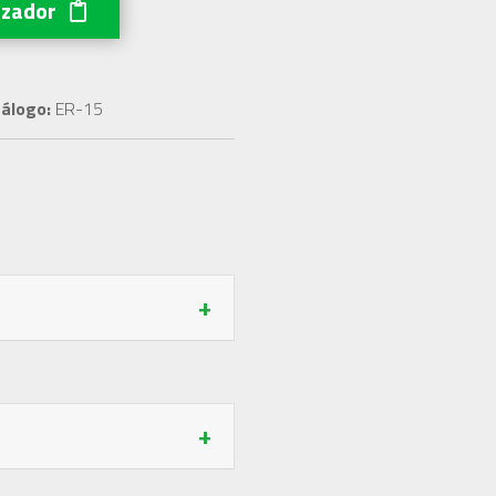
izador
álogo:
ER-15
+
+