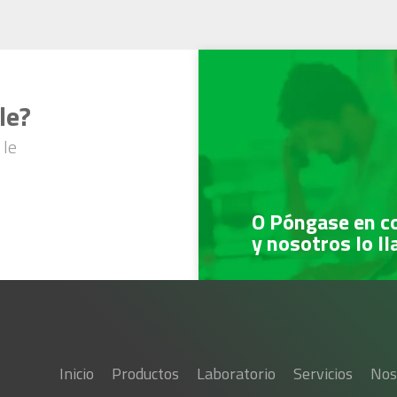
le?
 le
O Póngase en c
y nosotros lo l
Inicio
Productos
Laboratorio
Servicios
Nos