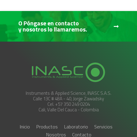
O Póngase en contacto
y nosotros lo llamaremos.
Instruments & Applied Science, INASC S.A.S.
Calle 13C # 48A - 40, Jorge Zawadsky
Cel. +57 350 249 0204
Cali, Valle Del Cauca - Colombia
Inicio
Productos
Laboratorio
Servicios
Nosotros
Contacto