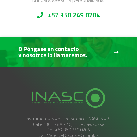
+57 350 249 0204
O Póngase en contacto
y nosotros lo llamaremos.
Instruments & Applied Science, INASC S.A.S.
Calle 13C # 48A - 40, Jorge Zawadsky
Cel. +57 350 249 0204
Cali, Valle Del Cauca - Colombia