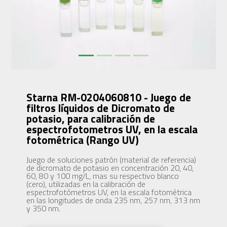
Starna RM-0204060810 - Juego de
filtros líquidos de Dicromato de
potasio, para calibración de
espectrofotometros UV, en la escala
fotométrica (Rango UV)
Juego de soluciones patrón (material de referencia)
de dicromato de potasio en concentración 20, 40,
60, 80 y 100 mg/L, mas su respectivo blanco
(cero), utilizadas en la calibración de
espectrofotómetros UV, en la escala fotométrica
en las longitudes de onda 235 nm, 257 nm, 313 nm
y 350 nm.