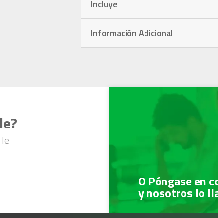
Incluye
Información Adicional
le?
 le
O Póngase en c
y nosotros lo l