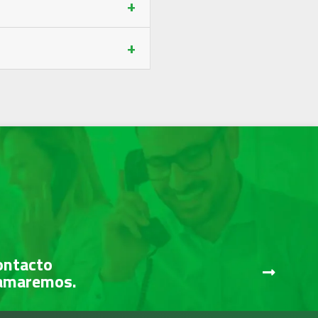
+
+
ontacto
lamaremos.