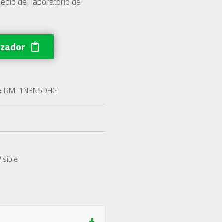
 medio del laboratorio de
izador
:
RM-1N3N5DHG
isible
+