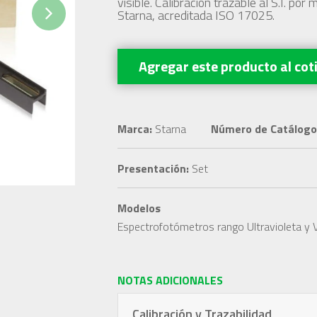
visible. Calibración trazable al S.I. por
Starna, acreditada ISO 17025.
Next
Agregar este producto
al cot
Marca:
Starna
Número de Catálogo
Presentación:
Set
Modelos
Espectrofotómetros rango Ultravioleta y V
NOTAS ADICIONALES
Calibración y Trazabilidad